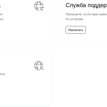
а
Служба поддер
мя
Напишите, если вам нужн
он.
по услугам.
Написать
ена,